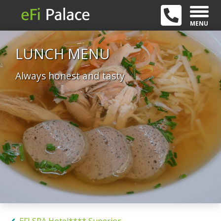
MENU
LUNCH MENU
Always honest and tasty