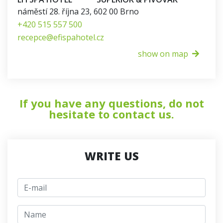
náměstí 28. října 23
,
602 00
Brno
+420 515 557 500
recepce@efispahotel.cz
show on map
If you have any questions, do not
hesitate to contact us.
WRITE US
E-mail
jmeno