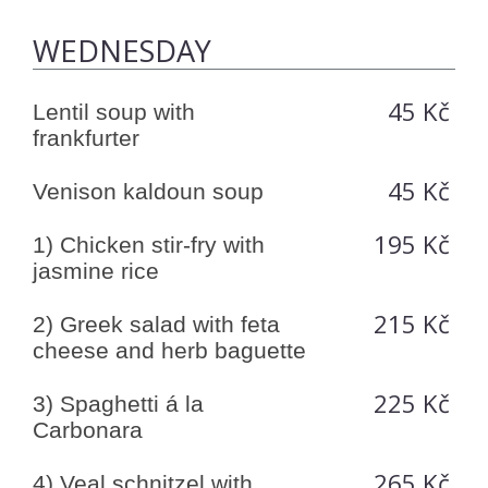
WEDNESDAY
45 Kč
Lentil soup with
frankfurter
45 Kč
Venison kaldoun soup
195 Kč
1) Chicken stir-fry with
jasmine rice
215 Kč
2) Greek salad with feta
cheese and herb baguette
225 Kč
3) Spaghetti á la
Carbonara
265 Kč
4) Veal schnitzel with