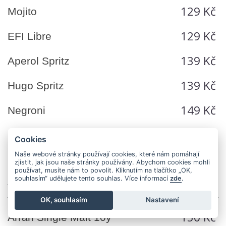
129 Kč
Mojito
129 Kč
EFI Libre
139 Kč
Aperol Spritz
139 Kč
Hugo Spritz
149 Kč
Negroni
149 Kč
Negroni Sbagliato
Cookies
Naše webové stránky používají cookies, které nám pomáhají
zjistit, jak jsou naše stránky používány. Abychom cookies mohli
používat, musíte nám to povolit. Kliknutím na tlačítko „OK,
souhlasím“ udělujete tento souhlas. Více informací
zde
.
WHISKEY A BOURBON
OK, souhlasím
Nastavení
150 Kč
Arran Single Malt 10y