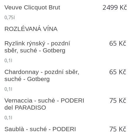
2499 Kč
Veuve Clicquot Brut
0,75l
ROZLÉVANÁ VÍNA
65 Kč
Ryzlink rýnský - pozdní
sběr, suché - Gotberg
0,1l
65 Kč
Chardonnay - pozdní sběr,
suché - Gotberg
0,1l
75 Kč
Vernaccia - suché - PODERI
del PARADISO
0,1l
75 Kč
Saublà - suché - PODERI