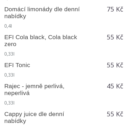
75 Kč
Domácí limonády dle denní
nabídky
0,4l
55 Kč
EFI Cola black, Cola black
zero
0,33l
55 Kč
EFI Tonic
0,33l
45 Kč
Rajec - jemně perlivá,
neperlivá
0,33l
55 Kč
Cappy juice dle denní
nabídky