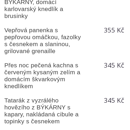
BÝKÁRNY, domácí
karlovarský knedlík a
brusinky
355 Kč
Vepřová panenka s
pepřovou omáčkou, fazolky
s česnekem a slaninou,
grilované grenaille
345 Kč
Přes noc pečená kachna s
červeným kysaným zelím a
domácím škvarkovým
knedlíkem
345 Kč
Tatarák z vyzrálého
hovězího z BÝKÁRNY s
kapary, nakládaná cibule a
topinky s česnekem