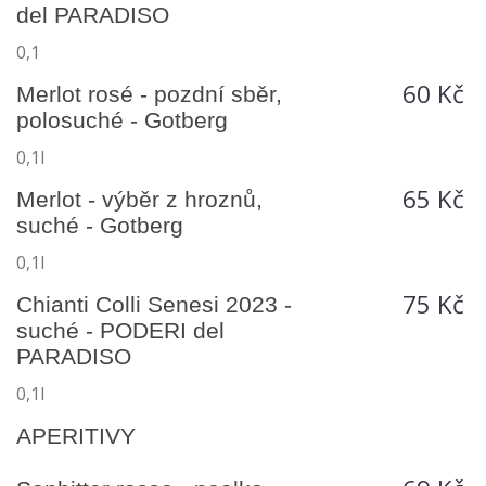
del PARADISO
0,1
60 Kč
Merlot rosé - pozdní sběr,
polosuché - Gotberg
0,1l
65 Kč
Merlot - výběr z hroznů,
suché - Gotberg
0,1l
75 Kč
Chianti Colli Senesi 2023 -
suché - PODERI del
PARADISO
0,1l
APERITIVY