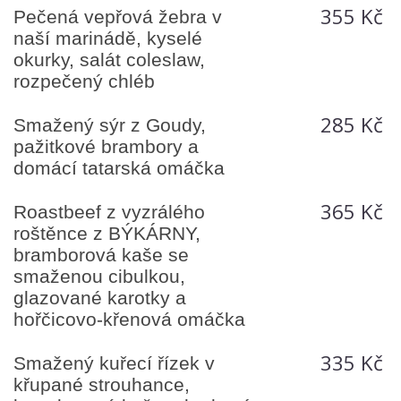
355 Kč
Pečená vepřová žebra v
naší marinádě, kyselé
okurky, salát coleslaw,
rozpečený chléb
285 Kč
Smažený sýr z Goudy,
pažitkové brambory a
domácí tatarská omáčka
365 Kč
Roastbeef z vyzrálého
roštěnce z BÝKÁRNY,
bramborová kaše se
smaženou cibulkou,
glazované karotky a
hořčicovo-křenová omáčka
335 Kč
Smažený kuřecí řízek v
křupané strouhance,