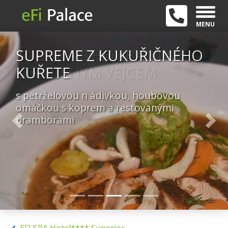
MENU
SUPREME Z KUKUŘIČNÉHO
KUŘETE
s petrželovou n ádivkou, houbovou
omáčkou s koprem a restovanými
bramborami
Previous
Nex