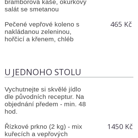
bramborová kaše, okurkový
salát se smetanou
465 Kč
Pečené vepřové koleno s
nakládanou zeleninou,
hořčicí a křenem, chléb
U JEDNOHO STOLU
Vychutnejte si skvělé jídlo
dle původních receptur. Na
objednání předem - min. 48
hod.
1450 Kč
Řízkové prkno (2 kg) - mix
kuřecích a vepřových