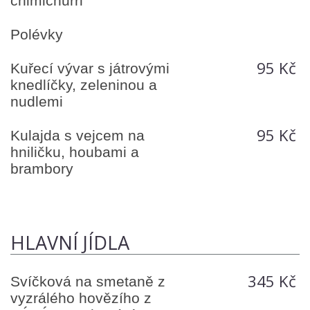
chimichurri
Polévky
95 Kč
Kuřecí vývar s játrovými
knedlíčky, zeleninou a
nudlemi
95 Kč
Kulajda s vejcem na
hniličku, houbami a
brambory
HLAVNÍ JÍDLA
345 Kč
Svíčková na smetaně z
vyzrálého hovězího z