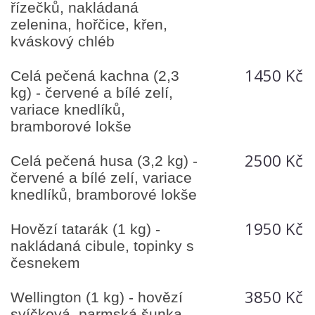
řízečků, nakládaná
zelenina, hořčice, křen,
kváskový chléb
1450 Kč
Celá pečená kachna (2,3
kg) - červené a bílé zelí,
variace knedlíků,
bramborové lokše
2500 Kč
Celá pečená husa (3,2 kg) -
červené a bílé zelí, variace
knedlíků, bramborové lokše
1950 Kč
Hovězí tatarák (1 kg) -
nakládaná cibule, topinky s
česnekem
3850 Kč
Wellington (1 kg) - hovězí
svíčková, parmská šunka,