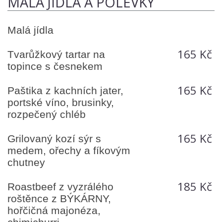
MALÁ JÍDLA A POLÉVKY
Malá jídla
165 Kč
Tvarůžkový tartar na
topince s česnekem
165 Kč
Paštika z kachních jater,
portské víno, brusinky,
rozpečený chléb
165 Kč
Grilovaný kozí sýr s
medem, ořechy a fíkovým
chutney
185 Kč
Roastbeef z vyzrálého
roštěnce z BÝKÁRNY,
hořčičná majonéza,