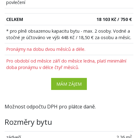
povlečení
CELKEM
18 103 Kč / 750 €
* pro plně obsazenou kapacitu bytu - max. 2 osoby. Vodné a
stočné je účtováno ve výši 448 Kč / 18,50 € za osobu a měsíc.
Pronájmy na dobu dvou měsíců a déle.
Pro období od měsíce září do měsíce ledna, platí minimální
doba pronájmu v délce čtyř měsíců.
MÁM ZÁJEM
Možnost odpočtu DPH pro plátce daně.
Rozměry bytu
2
zádveří
2.26 m