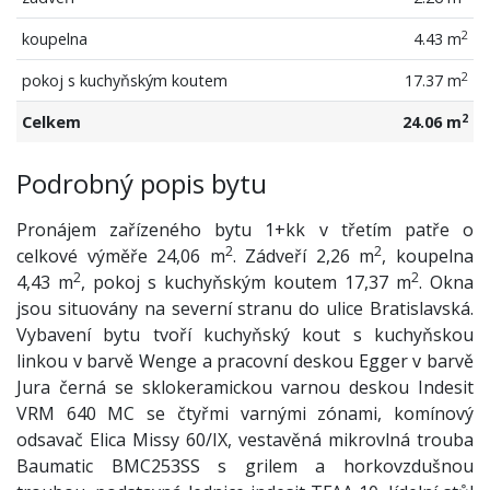
2
koupelna
4.43 m
2
pokoj s kuchyňským koutem
17.37 m
2
Celkem
24.06 m
Podrobný popis bytu
Pronájem zařízeného bytu 1+kk v třetím patře o
2
2
celkové výměře 24,06 m
. Zádveří 2,26 m
, koupelna
2
2
4,43 m
, pokoj s kuchyňským koutem 17,37 m
. Okna
jsou situovány na severní stranu do ulice Bratislavská.
Vybavení bytu tvoří kuchyňský kout s kuchyňskou
linkou v barvě Wenge a pracovní deskou Egger v barvě
Jura černá se sklokeramickou varnou deskou Indesit
VRM 640 MC se čtyřmi varnými zónami, komínový
odsavač Elica Missy 60/IX, vestavěná mikrovlná trouba
Baumatic BMC253SS s grilem a horkovzdušnou