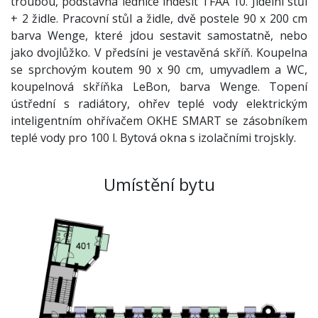
troubou, podstavná lednice indesit TFAA 10. Jídelní stůl
+ 2 židle. Pracovní stůl a židle, dvě postele 90 x 200 cm
barva Wenge, které jdou sestavit samostatně, nebo
jako dvojlůžko. V předsíni je vestavěná skříň. Koupelna
se sprchovým koutem 90 x 90 cm, umyvadlem a WC,
koupelnová skříňka LeBon, barva Wenge. Topení
ústřední s radiátory, ohřev teplé vody elektrickým
inteligentním ohřívačem OKHE SMART se zásobníkem
teplé vody pro 100 l. Bytová okna s izolačními trojskly.
Umístění bytu