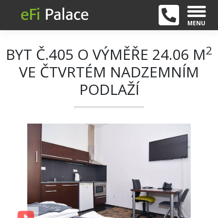
MENU
2
BYT Č.405 O VÝMĚŘE 24.06 M
VE ČTVRTÉM NADZEMNÍM
PODLAŽÍ
+ 9
Previous
Next