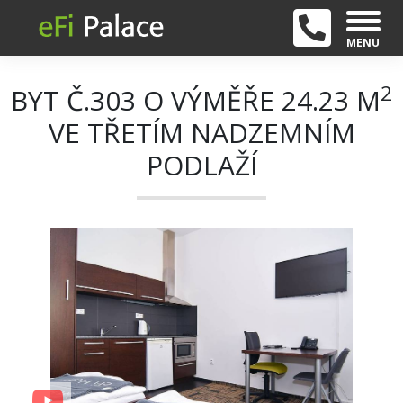
MENU
2
BYT Č.303 O VÝMĚŘE 24.23 M
VE TŘETÍM NADZEMNÍM
PODLAŽÍ
+ 9
Previous
Next