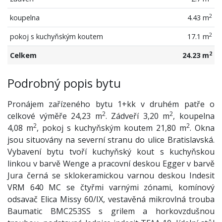
2
koupelna
4.43 m
2
pokoj s kuchyňským koutem
17.1 m
2
Celkem
24.23 m
Podrobný popis bytu
Pronájem zařízeného bytu 1+kk v druhém patře o
2
2
celkové výměře 24,23 m
. Zádveří 3,20 m
, koupelna
2
2
4,08 m
, pokoj s kuchyňským koutem 21,80 m
. Okna
jsou situovány na severní stranu do ulice Bratislavská.
Vybavení bytu tvoří kuchyňský kout s kuchyňskou
linkou v barvě Wenge a pracovní deskou Egger v barvě
Jura černá se sklokeramickou varnou deskou Indesit
VRM 640 MC se čtyřmi varnými zónami, komínový
odsavač Elica Missy 60/IX, vestavěná mikrovlná trouba
Baumatic BMC253SS s grilem a horkovzdušnou