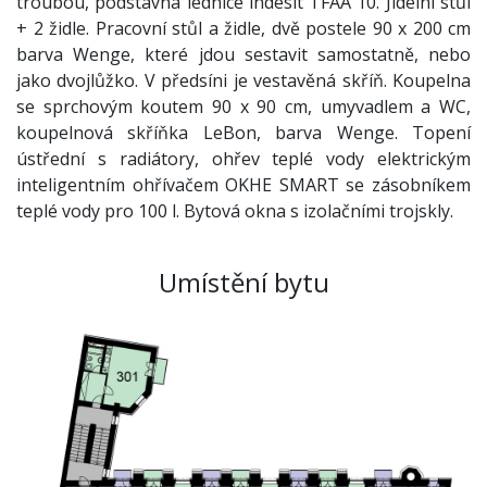
troubou, podstavná lednice indesit TFAA 10. Jídelní stůl
+ 2 židle. Pracovní stůl a židle, dvě postele 90 x 200 cm
barva Wenge, které jdou sestavit samostatně, nebo
jako dvojlůžko. V předsíni je vestavěná skříň. Koupelna
se sprchovým koutem 90 x 90 cm, umyvadlem a WC,
koupelnová skříňka LeBon, barva Wenge. Topení
ústřední s radiátory, ohřev teplé vody elektrickým
inteligentním ohřívačem OKHE SMART se zásobníkem
teplé vody pro 100 l. Bytová okna s izolačními trojskly.
Umístění bytu