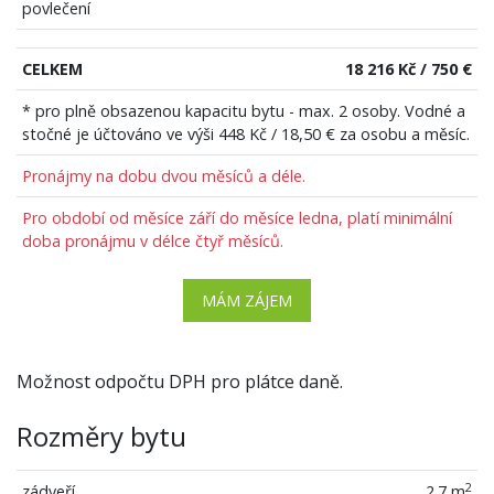
povlečení
CELKEM
18 216 Kč / 750 €
* pro plně obsazenou kapacitu bytu - max. 2 osoby. Vodné a
stočné je účtováno ve výši 448 Kč / 18,50 € za osobu a měsíc.
Pronájmy na dobu dvou měsíců a déle.
Pro období od měsíce září do měsíce ledna, platí minimální
doba pronájmu v délce čtyř měsíců.
MÁM ZÁJEM
Možnost odpočtu DPH pro plátce daně.
Rozměry bytu
2
zádveří
2.7 m