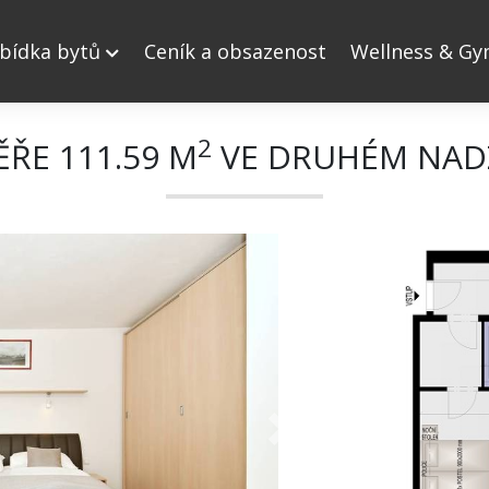
bídka bytů
Ceník a obsazenost
Wellness & G
2
ĚŘE 111.59 M
VE DRUHÉM NAD
Next