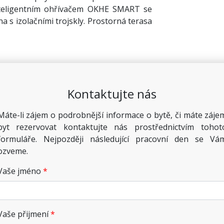
inteligentním ohřívačem OKHE SMART se
a s izolačními trojskly. Prostorná terasa
Kontaktujte nás
Máte-li zájem o podrobnější informace o bytě, či máte záje
byt rezervovat kontaktujte nás prostřednictvím tohot
formuláře. Nejpozději následující pracovní den se Vá
ozveme.
Vaše jméno
Vaše přijmení