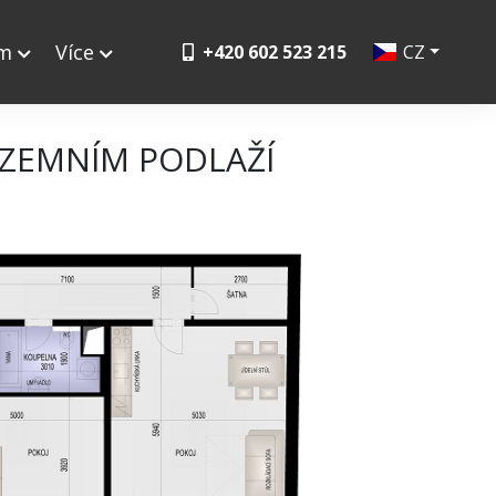
ym
Více
+420 602 523 215
CZ
ZEMNÍM PODLAŽÍ