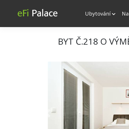
Ubytování
Na
BYT Č.218 O VÝM
+ 15
Previous