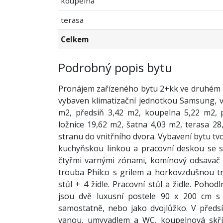
koupelna
terasa
Celkem
Podrobný popis bytu
Pronájem zařízeného bytu 2+kk ve druhém p
vybaven klimatizační jednotkou Samsung, v
m2, předsíň 3,42 m2, koupelna 5,22 m2,
ložnice 19,62 m2, šatna 4,03 m2, terasa 2
stranu do vnitřního dvora. Vybavení bytu t
kuchyňskou linkou a pracovní deskou se 
čtyřmi varnými zónami, komínový odsavač E
trouba Philco s grilem a horkovzdušnou tro
stůl + 4 židle. Pracovní stůl a židle. Pohod
jsou dvě luxusní postele 90 x 200 cm s m
samostatně, nebo jako dvojlůžko. V předsí
vanou, umyvadlem a WC, koupelnová skříň