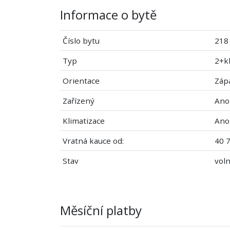
Informace o bytě
Číslo bytu
218
Typ
2+k
Orientace
Záp
Zařízený
Ano
Klimatizace
Ano
Vratná kauce od:
40 7
Stav
vol
Měsíční platby