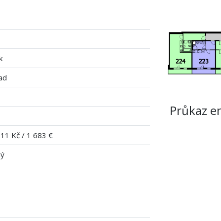
k
ad
Průkaz e
11 Kč / 1 683 €
ný