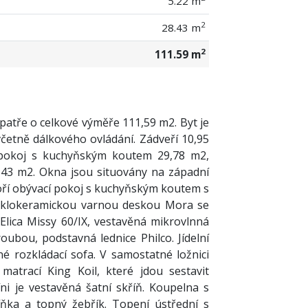
5.22 m
2
28.43 m
2
111.59 m
atře o celkové výměře 111,59 m2. Byt je
četně dálkového ovládání. Zádveří 10,95
 pokoj s kuchyňským koutem 29,78 m2,
8,43 m2. Okna jsou situovány na západní
voří obývací pokoj s kuchyňským koutem s
sklokeramickou varnou deskou Mora se
lica Missy 60/IX, vestavěná mikrovlnná
ubou, podstavná lednice Philco. Jídelní
lné rozkládací sofa. V samostatné ložnici
atrací King Koil, které jdou sestavit
ni je vestavěná šatní skříň. Koupelna s
ka a topný žebřík. Topení ústřední s