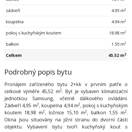
2
zádveří
4.95 m
2
koupelna
4.94 m
2
pokoj s kuchyňským koutem
18.98 m
2
balkon
1.55 m
2
Celkem
45.52 m
Podrobný popis bytu
Pronájem zařízeného bytu 2+kk v prvním patře o
2
celkové výměře 45,52 m
. Byt je vybaven klimatizační
jednotkou Samsung, včetně dálkového ovládání.
2
2
Zádveří 4,95 m
, koupelna 4,94 m
, pokoj s kuchyňským
2
2
2
koutem 18,98 m
, ložnice 15,10 m
, balkon 1,55 m
.
Okna jsou situovány na jižní stranu do dvorní části
objektu. Vybavení bytu tvoří kuchyňský kout s