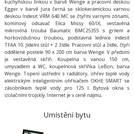
kuchyňskou linkou v barvě Wenge a pracovní deskou
Egger v barvě Jura černá se sklokeramickou varnou
deskou Indesit VRM 640 MC se čtyřmi varnými zónami,
komínový odsavač Elica Missy 60/IX, vestavěná
mikrovlná trouba Baumatic BMC253SS s grilem a
horkovzdušnou troubou, podstavná lednice indesit
TFAA 10. Jídelní stůl + 2 židle. Pracovní stůl a židle, čtyři
oddělené postele 90 x 200 cm barva Wenge. V předsíni
je vestavěná skříň. Koupelna s vanou 150 cm,
umyvadlem a WC, koupelnová skříňka LeBon, barva
Wenge. Topení ústřední s radiátory, ohřev teplé vody
elektrickým inteligentním ohřívačem OKHE SMART se
zásobníkem teplé vody pro 125 l. Bytová okna s
izolačními trojskly. Internet je v ceně nájmu.
Umístění bytu