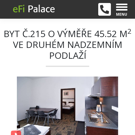
MENU
2
BYT Č.215 O VÝMĚŘE 45.52 M
VE DRUHÉM NADZEMNÍM
PODLAŽÍ
+ 11
Previous
Next