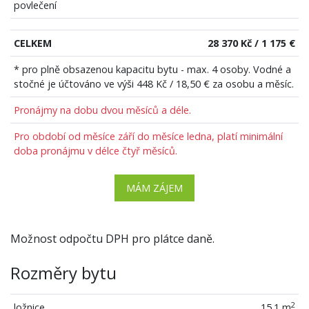
povlečení
CELKEM
28 370 Kč / 1 175 €
* pro plně obsazenou kapacitu bytu - max. 4 osoby. Vodné a
stočné je účtováno ve výši 448 Kč / 18,50 € za osobu a měsíc.
Pronájmy na dobu dvou měsíců a déle.
Pro období od měsíce září do měsíce ledna, platí minimální
doba pronájmu v délce čtyř měsíců.
MÁM ZÁJEM
Možnost odpočtu DPH pro plátce daně.
Rozměry bytu
2
ložnice
15.1 m