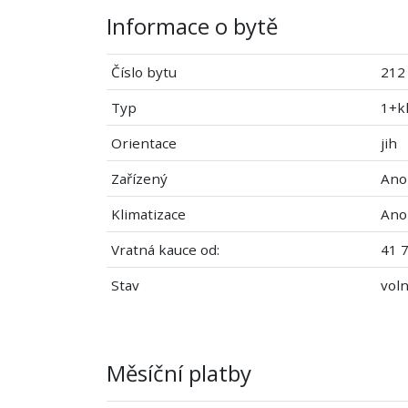
Informace o bytě
Číslo bytu
212
Typ
1+k
Orientace
jih
Zařízený
Ano
Klimatizace
Ano
Vratná kauce od:
41 7
Stav
voln
Měsíční platby