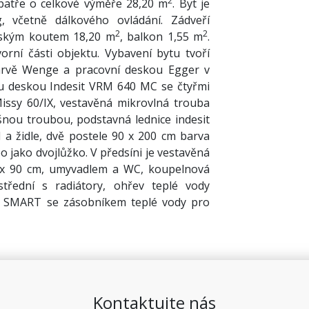
2
patře o celkové výměře 28,20 m
. Byt je
, včetně dálkového ovládání. Zádveří
2
2
ňským koutem 18,20 m
, balkon 1,55 m
.
orní části objektu. Vybavení bytu tvoří
arvě Wenge a pracovní deskou Egger v
u deskou Indesit VRM 640 MC se čtyřmi
issy 60/IX, vestavěná mikrovlná trouba
ou troubou, podstavná lednice indesit
ůl a židle, dvě postele 90 x 200 cm barva
 jako dvojlůžko. V předsíni je vestavěná
 x 90 cm, umyvadlem a WC, koupelnová
řední s radiátory, ohřev teplé vody
E SMART se zásobníkem teplé vody pro
Kontaktujte nás