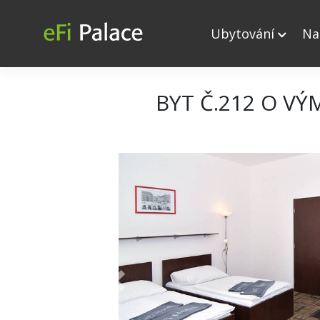
Ubytování
Na
BYT Č.212 O VÝ
+ 13
Previous