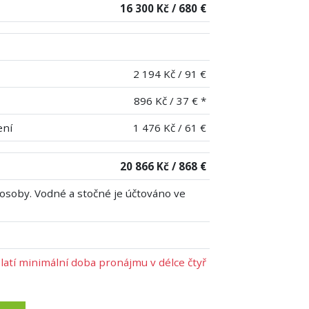
16 300 Kč / 680 €
2 194 Kč / 91 €
896 Kč / 37 € *
ení
1 476 Kč / 61 €
20 866 Kč / 868 €
 osoby. Vodné a stočné je účtováno ve
latí minimální doba pronájmu v délce čtyř