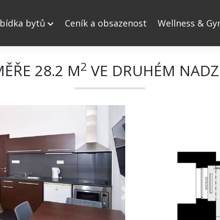
bídka bytů
Ceník a obsazenost
Wellness & G
2
MĚŘE 28.2 M
VE DRUHÉM NADZ
Next