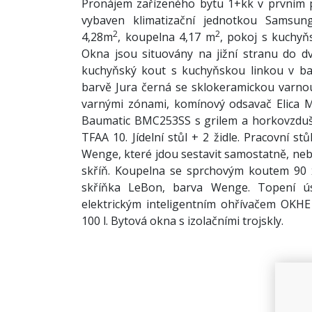
Pronájem zařízeného bytu 1+kk v prvním 
vybaven klimatizační jednotkou Samsung
2
2
4,28m
, koupelna 4,17 m
, pokoj s kuchy
Okna jsou situovány na jižní stranu do dv
kuchyňský kout s kuchyňskou linkou v b
barvě Jura černá se sklokeramickou varno
varnými zónami, komínový odsavač Elica M
Baumatic BMC253SS s grilem a horkovzdušn
TFAA 10. Jídelní stůl + 2 židle. Pracovní st
Wenge, které jdou sestavit samostatně, nebo
skříň. Koupelna se sprchovým koutem 90
skříňka LeBon, barva Wenge. Topení úst
elektrickým inteligentním ohřívačem OKH
100 l. Bytová okna s izolačními trojskly.