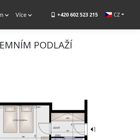
ym
Více
+420 602 523 215
CZ
EMNÍM PODLAŽÍ