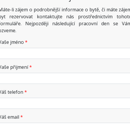
Máte-li zájem o podrobnější informace o bytě, či máte záje
byt rezervovat kontaktujte nás prostřednictvím tohot
formuláře. Nejpozději následující pracovní den se Vá
ozveme.
Vaše jméno
Vaše přijmení
Váš telefon
Váš email